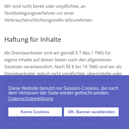
Wir sind nicht bereit oder verpflichtet, an
Streitbeilegungsverfahren vor einer
Verbraucherschlichtungsstelle teilzunehmen.
Haftung für Inhalte
Als Diensteanbieter sind wir gemäß § 7 Abs.1 TMG für
eigene Inhalte auf diesen Seiten nach den allgemeinen
Gesetzen verantwortlich. Nach §§ 8 bis 10 TMG sind wir als
Diensteanbieter jedoch nicht verpflichtet, übermittelte oder
gespeicherte fremde Informationen zu überwachen oder
nach Umständen zu forschen, die auf eine rechtswidrige
Diese Website benutzt nur Session-Cookies, die nach
dem Verlassen der Seite wieder gelöscht werden.
Tätigkeit hinweisen.
Datenschutzerklärung
Verpflichtungen zur Entfernung oder Sperrung der Nutzung
Keine Cookies
OK. Banner ausblenden
von Informationen nach den allgemeinen Gesetzen bleiben
hiervon unberührt. Eine diesbezügliche Haftung ist jedoch
erst ab dem Zeitpunkt der Kenntnis einer konkreten