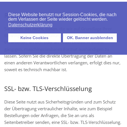
Recht auf Daten­übertrag­barkeit
Diese Website benutzt nur Session-Cookies, die nach
dem Verlassen der Seite wieder gelöscht werden.
Datenschutzerklärung
Sie haben das Recht, Daten, die wir auf Grundlage Ihrer
Einwilligung oder in Erfüllung eines Vertrags automatisiert
Keine Cookies
OK. Banner ausblenden
verarbeiten, an sich oder an einen Dritten in einem
gängigen, maschinenlesbaren Format aushändigen zu
lassen. Sofern Sie die direkte Übertragung der Daten an
einen anderen Verantwortlichen verlangen, erfolgt dies nur,
soweit es technisch machbar ist.
SSL- bzw. TLS-Verschlüsselung
Diese Seite nutzt aus Sicherheitsgründen und zum Schutz
der Übertragung vertraulicher Inhalte, wie zum Beispiel
Bestellungen oder Anfragen, die Sie an uns als
Seitenbetreiber senden, eine SSL- bzw. TLS-Verschlüsselung.