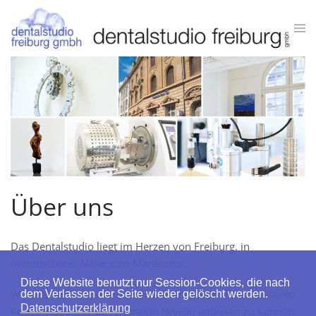
Zum Hauptinhalt springen
Über uns
Das Dentalstudio liegt im Herzen von Freiburg, in
unmittelbarer Nähe zum Martinstor.
Diese Website benutzt nur Session-Cookies, die nach
Wir sind mit modernster Technik ausgestattet, um unseren
dem Verlassen der Seite wieder gelöscht werden.
Datenschutzerklärung
Kunden Qualität auf höchstem Niveau anbieten zu können.